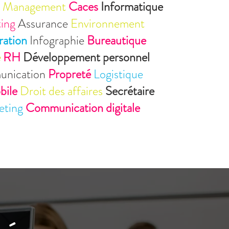
é
Management
Caces
Informatique
ting
Assurance
Environnement
ration
Infographie
Bureautique
e
RH
Développement personnel
nication
Propreté
Logistique
ile
Droit des affaires
Secrétaire
eting
Communication digitale