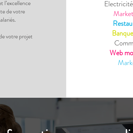
et l’excellence
Electricit
ite de votre
Marke
alariés.
Restau
Banqu
de votre projet
Commu
Web mob
Mark