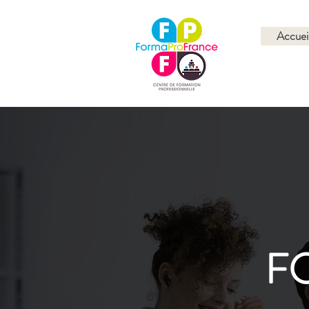
Accuei
F