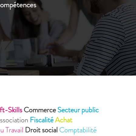
 compétences
ft-Skills
Commerce
Secteur public
ssociation
Fiscalité
Achat
u Travail
Droit social
Comptabilité