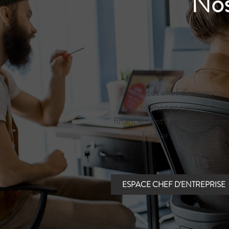
Nos
Vous êtes chef d'entreprise,
vous souhaitez connaître le
financements pour vous form
ou former vos salariés ?
ESPACE CHEF D'ENTREPRISE