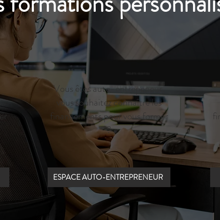
 formations personnali
Vous êtes auto-entrepeneur,
s
vous souhaitez connaître les
er
financements pour vous former
f
?
ESPACE AUTO-ENTREPRENEUR