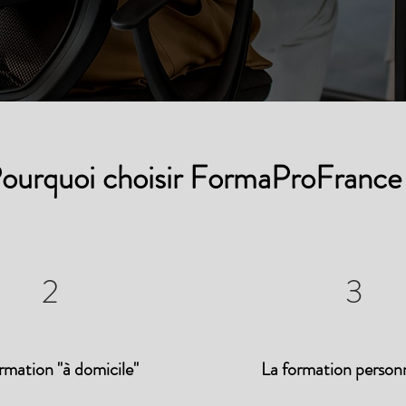
ourquoi choisir FormaProFrance
2
3
rmation "à domicile"
La formation personn