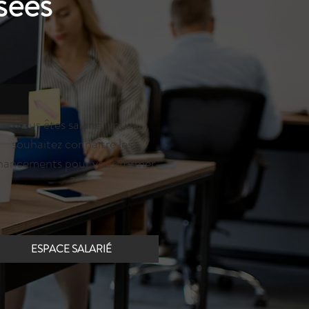
sées
Vous êtes salarié, vous
souhaitez connaître les
inancements pour vous former
?
ESPACE SALARIÉ