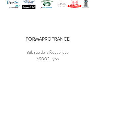
FORMAPROFRANCE
33b rue de la République
69002 Lyon
06 13 36 11 44​
06 88 09 95 38
contact@formaprofrance.fr
VOUS ÊTES
Chef d'entreprise
Auto-entrepreneur
Salarié